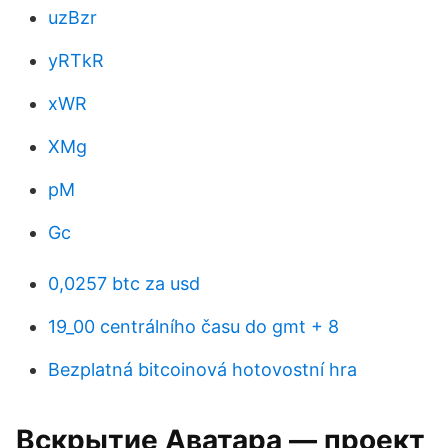
uzBzr
yRTkR
xWR
XMg
pM
Gc
0,0257 btc za usd
19_00 centrálního času do gmt + 8
Bezplatná bitcoinová hotovostní hra
Вскрытие Аватара — проект