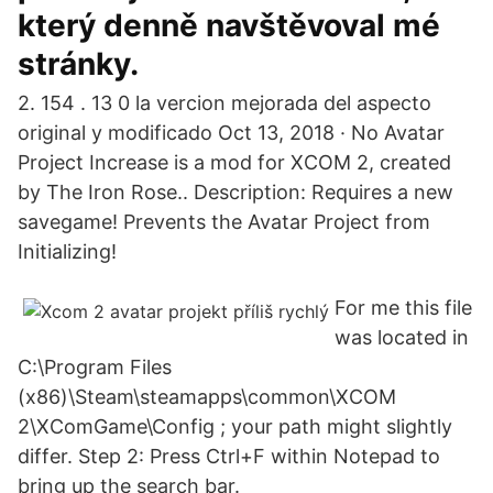
který denně navštěvoval mé
stránky.
2. 154 . 13 0 la vercion mejorada del aspecto
original y modificado Oct 13, 2018 · No Avatar
Project Increase is a mod for XCOM 2, created
by The Iron Rose.. Description: Requires a new
savegame! Prevents the Avatar Project from
Initializing!
For me this file
was located in
C:\Program Files
(x86)\Steam\steamapps\common\XCOM
2\XComGame\Config ; your path might slightly
differ. Step 2: Press Ctrl+F within Notepad to
bring up the search bar.