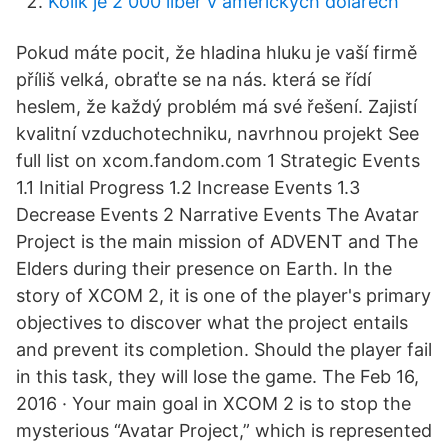
Kolik je 2 000 liber v amerických dolarech
Pokud máte pocit, že hladina hluku je vaší firmě
příliš velká, obraťte se na nás. která se řídí
heslem, že každý problém má své řešení. Zajistí
kvalitní vzduchotechniku, navrhnou projekt See
full list on xcom.fandom.com 1 Strategic Events
1.1 Initial Progress 1.2 Increase Events 1.3
Decrease Events 2 Narrative Events The Avatar
Project is the main mission of ADVENT and The
Elders during their presence on Earth. In the
story of XCOM 2, it is one of the player's primary
objectives to discover what the project entails
and prevent its completion. Should the player fail
in this task, they will lose the game. The Feb 16,
2016 · Your main goal in XCOM 2 is to stop the
mysterious “Avatar Project,” which is represented