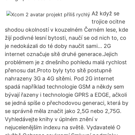
Až když se
trojice ocitne
shodou okolností v kouzelném Černém lese, kde
žijí podivné lesní bytosti, naučí se od nich to, co
je nedokázali do té doby naučit sami… 2G
internet označuje sítě druhé generace.Jejich
problémem je z dnešního pohledu malá rychlost
přenosu dat.Proto byly tyto sítě postupně
nahrazeny 3G a 4G sítěmi. Pod 2G internet
spadá například technologie GSM a někdy sem
bývají řazeny i technologie GPRS a EDGE, ačkoli
se jedná spíše o přechodovou generaci, která by
se správně měla značit jako 2,5G nebo 2,75G.
Vyhledávejte knihy v úplném znění v
nejucelenějším indexu na světě. Vydavatelé O