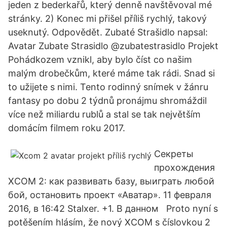
jeden z bederkařů, který denně navštěvoval mé
stránky. 2) Konec mi přišel příliš rychlý, takový
useknutý. Odpovědět. Zubaté Strašidlo napsal:
Avatar Zubate Strasidlo @zubatestrasidlo Projekt
Pohádkozem vznikl, aby bylo číst co našim
malým drobečkům, které máme tak rádi. Snad si
to užijete s nimi. Tento rodinný snímek v žánru
fantasy po dobu 2 týdnů pronájmu shromáždil
více než miliardu rublů a stal se tak největším
domácím filmem roku 2017.
Секреты
прохождения
XCOM 2: как развивать базу, выиграть любой
бой, остановить проект «Аватар». 11 февраля
2016, в 16:42 Stalxer. +1. В данном Proto nyní s
potěšením hlásím, že nový XCOM s číslovkou 2