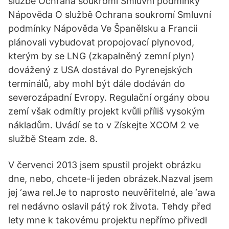
službě Ochrana soukromí Smluvní podmínky
Nápověda O službě Ochrana soukromí Smluvní
podmínky Nápověda Ve Španělsku a Francii
plánovali vybudovat propojovací plynovod,
kterým by se LNG (zkapalněný zemní plyn)
dovážený z USA dostával do Pyrenejských
terminálů, aby mohl být dále dodáván do
severozápadní Evropy. Regulační orgány obou
zemí však odmítly projekt kvůli příliš vysokým
nákladům. Uvádí se to v Získejte XCOM 2 ve
službě Steam zde. 8.
V červenci 2013 jsem spustil projekt obrázku
dne, nebo, chcete-li jeden obrázek.Nazval jsem
jej ‘awa rel.Je to naprosto neuvěřitelné, ale ‘awa
rel nedávno oslavil pátý rok života. Tehdy před
lety mne k takovému projektu nepřímo přivedl