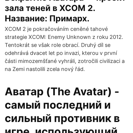
зала теней в XCOM 2.
Название: Примарх.
XCOM 2 je pokračováním ceněné tahové
strategie XCOM: Enemy Unknown z roku 2012.
Tentokrát se však role obrací. Druhý díl se
odehrává dvacet let po invazi, kterou v první
části mimozemšťané vyhráli, zotročili civilizaci a
na Zemi nastolili zcela nový řád.
Аватар (The Avatar) -
самый последний и
сильный противник в
игре, использующий