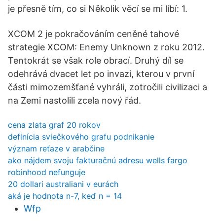
je přesně tím, co si Několik věcí se mi líbí: 1.
XCOM 2 je pokračováním ceněné tahové
strategie XCOM: Enemy Unknown z roku 2012.
Tentokrát se však role obrací. Druhý díl se
odehrává dvacet let po invazi, kterou v první
části mimozemšťané vyhráli, zotročili civilizaci a
na Zemi nastolili zcela nový řád.
cena zlata graf 20 rokov
definícia sviečkového grafu podnikanie
význam reťaze v arabčine
ako nájdem svoju fakturačnú adresu wells fargo
robinhood nefunguje
20 dollari australiani v eurách
aká je hodnota n-7, keď n = 14
Wfp