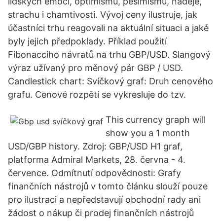
lidských emocí, optimismu, pesimismu, naděje,
strachu i chamtivosti. Vývoj ceny ilustruje, jak
účastníci trhu reagovali na aktuální situaci a jaké
byly jejich předpoklady. Příklad použití
Fibonacciho návratů na trhu GBP/USD. Slangový
výraz užívaný pro měnový pár GBP / USD.
Candlestick chart: Svíčkový graf: Druh cenového
grafu. Cenové rozpětí se vykresluje do tzv.
This currency graph will
show you a 1 month
USD/GBP history. Zdroj: GBP/USD H1 graf,
platforma Admiral Markets, 28. června - 4.
července. Odmítnutí odpovědnosti: Grafy
finančních nástrojů v tomto článku slouží pouze
pro ilustraci a nepředstavují obchodní rady ani
žádost o nákup či prodej finančních nástrojů