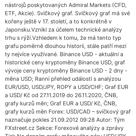
nástrojů poskytovaných Admiral Markets (CFD,
ETF, Akcie). Svíčkový graf. Svíčkový graf má své
kořeny ještě v 17. století, a to konkrétně v
Japonsku.Vznikl za účelem technické analýzy
trhu s rýží.Vzhledem k tomu, že má tento typ
grafu poměrně dlouhou historii, stále patří mezi
ty nejvíce využívané. Binance USD - aktuální a
historické ceny kryptoměny Binance USD, graf
vývoje ceny kryptoměny Binance USD - 2 dny -
měna USD; Ranní přehled událostí s analýzou
EUR/USD, USD/JPY, ROPY a USD/CHF; Graf EUR
a USD/ Kč od 27.11.2019 do 26.11.2020, ČNB,
grafy kurzů měn; Graf EUR a USD/ Kč, ČNB,
grafy kurzů měn Forex: USD/CAD – svíčkový graf
naznačuje pokles 21.09.2012 09:28 Autor: Tým
FXstreet.cz Sekce: Forexové analýzy a zprávy