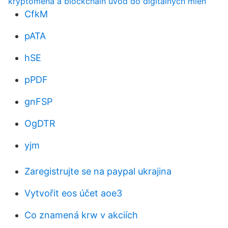
kryptomena a blockchain úvod do digitálnych mien
CfkM
pATA
hSE
pPDF
gnFSP
OgDTR
yjm
Zaregistrujte se na paypal ukrajina
Vytvořit eos účet aoe3
Co znamená krw v akciích