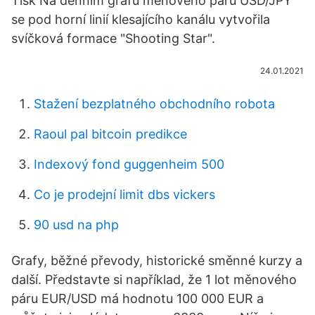
Tisk Na denním grafu měnového páru USD/JPY
se pod horní linií klesajícího kanálu vytvořila
svíčková formace "Shooting Star".
24.01.2021
Stažení bezplatného obchodního robota
Raoul pal bitcoin predikce
Indexový fond guggenheim 500
Co je prodejní limit dbs vickers
90 usd na php
Grafy, běžné převody, historické směnné kurzy a
další. Představte si například, že 1 lot měnového
páru EUR/USD má hodnotu 100 000 EUR a