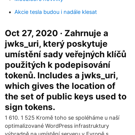
Akcie tesla budou i nadále klesat
Oct 27, 2020 · Zahrnuje a
jwks_uri, který poskytuje
umístění sady veřejných klíčů
použitých k podepisování
tokenů. Includes a jwks_uri,
which gives the location of
the set of public keys used to
sign tokens.
1 610. 1 525 Kromě toho se spoléháme u naší
optimalizované WordPress infrastruktury
výhradně na umístění serveru v Evropě s