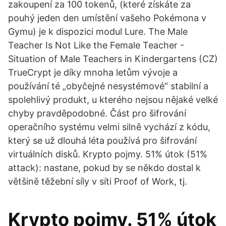
zakoupení za 100 tokenů, (které získáte za
pouhý jeden den umístění vašeho Pokémona v
Gymu) je k dispozici modul Lure. The Male
Teacher Is Not Like the Female Teacher -
Situation of Male Teachers in Kindergartens (CZ)
TrueCrypt je díky mnoha letům vývoje a
používání té „obyčejné nesystémové“ stabilní a
spolehlivý produkt, u kterého nejsou nějaké velké
chyby pravděpodobné. Část pro šifrování
operačního systému velmi silně vychází z kódu,
který se už dlouhá léta používá pro šifrování
virtuálních disků. Krypto pojmy. 51% útok (51%
attack): nastane, pokud by se někdo dostal k
většině těžební síly v síti Proof of Work, tj.
Krypto pojmy. 51% útok