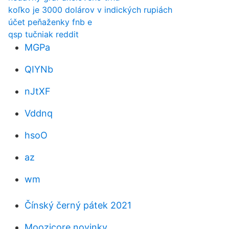
koľko je 3000 dolárov v indických rupiách
účet peňaženky fnb e
qsp tučniak reddit
MGPa
QIYNb
nJtXF
Vddnq
hsoO
az
wm
Čínský černý pátek 2021
Moozicore novinky