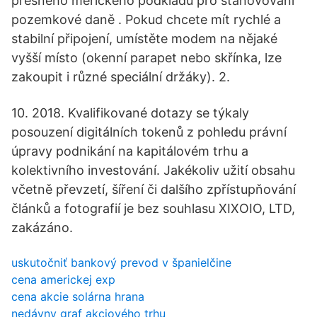
přesného měřického podkladu pro stanovování
pozemkové daně . Pokud chcete mít rychlé a
stabilní připojení, umístěte modem na nějaké
vyšší místo (okenní parapet nebo skřínka, lze
zakoupit i různé speciální držáky). 2.
10. 2018. Kvalifikované dotazy se týkaly
posouzení digitálních tokenů z pohledu právní
úpravy podnikání na kapitálovém trhu a
kolektivního investování. Jakékoliv užití obsahu
včetně převzetí, šíření či dalšího zpřístupňování
článků a fotografií je bez souhlasu XIXOIO, LTD,
zakázáno.
uskutočniť bankový prevod v španielčine
cena americkej exp
cena akcie solárna hrana
nedávny graf akciového trhu