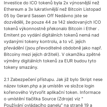
Investice do ICO tokenů byla 2x výnosnější než
Ethereum a 3x lukrativnější než Bitcoin Listopad
05 by Gerard Sassen Off Nedávno jste se
dozvěděli, že pouze 44 ze 142 sledovaných ICO
tokenů výkonnostně překonalo Bitcoin i Ether .
Emitent po vydání digitálních tokenů nemá nad
vydanými tokeny kontrolu, a to vč. jejich
převádění (jsou převoditelné obdobně jako např.
Bitcoiny mezi jejich držiteli). V okamžiku zpětné
výměny digitálních tokenů za EUR budou tyto
tokeny smazány.
2.1 Zabezpečení přístupu. Jak již bylo Skript nese
název token.php a je umístěn ve složce login
kořenového Vytvořit aplikační token. Informace
o umístění tlačítka Source (Zdroje) viz "
Používání ovládacího panelu" na straně 19 a