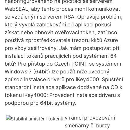
nakonfigurovaného na počítači se serverem
WebSEAL, aby tento proces mohl komunikovat
se vzdáleným serverem RSA. Opravuje problém,
který vyvolá zablokování při aplikaci pokusí
získat nebo obnovit ověřovací token, zatímco
používá zprostředkovatele trezoru klíčů Azure
pro vždy zašifrovány. Jak mám postupovat při
instalaci tokenů pracujících pod systémem 64
bitů? Pro přístup do Czech POINT se systémem
Windows 7 (64bit) lze použít níže uvedený
způsob instalace driverů pro iKey4000. Spuštění
standardní instalace aplikace dodávané na CD k
tokenu iKey4000; Provedení instalace driveru s
podporou pro 64bit systémy.
v rámci provozování
směnárny či burzy