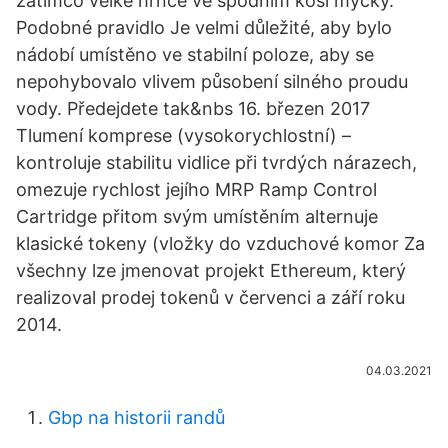
zatímco velké hrnce ve spodním koši myčky.
Podobné pravidlo Je velmi důležité, aby bylo
nádobí umístěno ve stabilní poloze, aby se
nepohybovalo vlivem působení silného proudu
vody. Předejdete tak&nbs 16. březen 2017
Tlumení komprese (vysokorychlostní) –
kontroluje stabilitu vidlice při tvrdých nárazech,
omezuje rychlost jejího MRP Ramp Control
Cartridge přitom svým umístěním alternuje
klasické tokeny (vložky do vzduchové komor Za
všechny lze jmenovat projekt Ethereum, který
realizoval prodej tokenů v červenci a září roku
2014.
04.03.2021
Gbp na historii randů